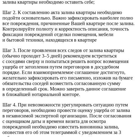
залива квартиры необходимо оставить себе;
Шаг 2. К составлению акта залива квартиры необходимо
подойти основательно. Важно зафиксировать наиболее полно
все повреждения, причиненные Вашей квартире после залива.
Контролируйте полноту и корректность описания, точность
фиксации повреждений отделки помещения, мебели
и бытовой техники, находящихся в квартире
Шаг 3. После проявления всех следов от залива квартиры
(обычно проходит 3–5 дней) рекомендуем встретиться
с соседями сверху и попытаться решить вопрос возмещения
ущерба от затопления путем переговоров в досудебном
порядке. Если взаимоприемлемое соглашение достигнуто,
желательно зафиксировать его письменно, изложив на бумаге
обязательства соседей возместить согласованную сумму
в определенный срок. Можно заверить данное соглашение
в ближайшей нотариальной конторе.
Шаг 4. При невозможности урегулировать ситуацию путем
переговоров, необходимо провести оценку ущерба от залива
в независимой экспертной организации. После согласования
с оценщиком даты и времени визита для осмотра
повреждений необходимо известить виновника залива,
оповестив его об этом телеграммой с уведомлением за 3